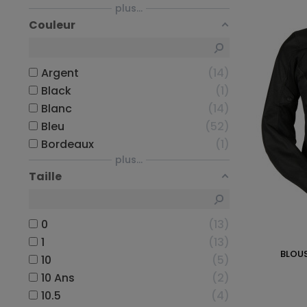
plus...
Couleur
Argent
14
Black
1
Blanc
14
Bleu
52
Bordeaux
1
plus...
Taille
0
13
1
13
BLOUS
10
5
10 Ans
2
10.5
4