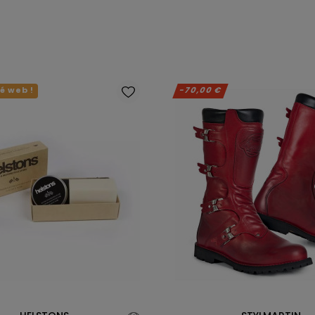
té web !
-70,00 €