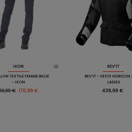
IXON
REV'IT
LON TEXTILE FEMME BILLIE
REV'IT - VESTE HORIZON
- IXON
LADIES
rix
Prix
Prix
89,99 €
170,99 €
439,99 €
abituel