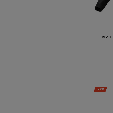
REV'IT
-10%