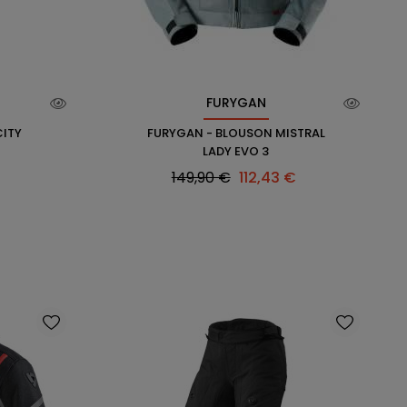
FURYGAN
CITY
FURYGAN - BLOUSON MISTRAL
LADY EVO 3
Prix
Prix
149,90 €
112,43 €
habituel