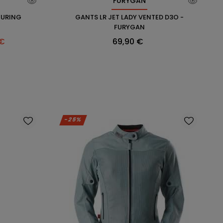
FURYGAN
OURING
GANTS LR JET LADY VENTED D3O -
FURYGAN
Prix
 €
69,90 €
-25%