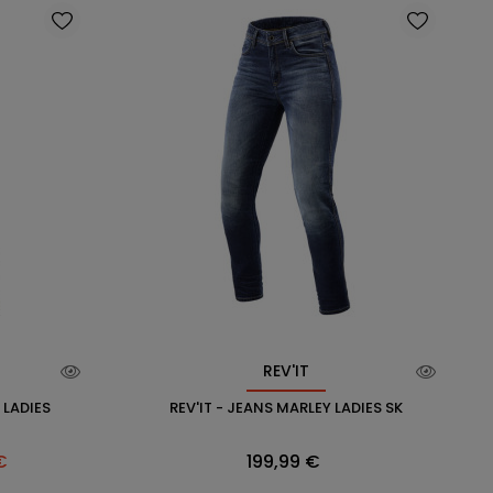
REV'IT
 LADIES
REV'IT - JEANS MARLEY LADIES SK
Prix
€
199,99 €