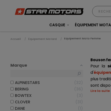
CASQUE
ÉQUIPEMENT MOT
Equipement Moto Femme
Accueil
Équipement Motard
Bouson f
Marque
Pour la 
s
d'
équipe
plus tradit
ALPINESTARS
32
sont dispon
BERING
36
Lire la suite
BOWTEX
3
CLOVER
31
DANE
1