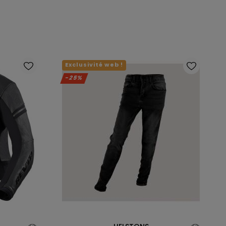
Exclusivité web !
-25%