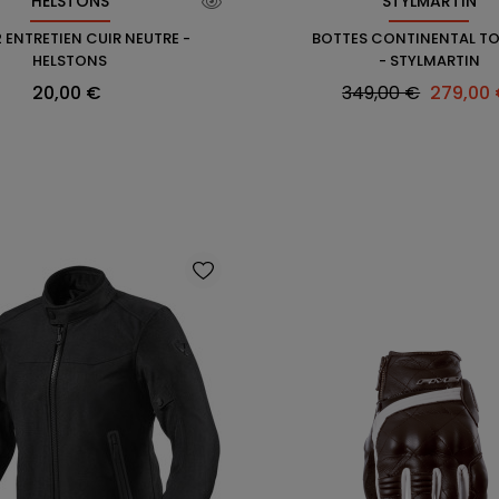
HELSTONS
STYLMARTIN
2 ENTRETIEN CUIR NEUTRE -
BOTTES CONTINENTAL T
HELSTONS
- STYLMARTIN
Prix
Prix
Prix
20,00 €
349,00 €
279,00
habituel