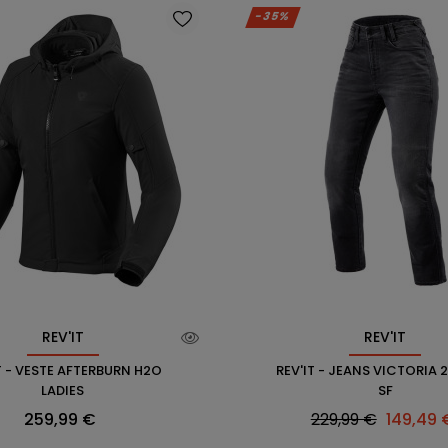
-35%
REV'IT
REV'IT
T - VESTE AFTERBURN H2O
REV'IT - JEANS VICTORIA 2
LADIES
SF
Prix
Prix
Prix
259,99 €
229,99 €
149,49 
habituel