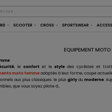
ARD
SCOOTER
CROSS
SPORTSWEAR
ACCESS
EQUIPEMENT MOTO
emme
écurité
, le 
confort 
et le 
style 
des cyclistes et tro
ments moto femme
 adaptés à leur forme, coupe actuelle
ionnels aux plus classiques. le plus 
girly 
du 
moderne
. Au
ibles, que vous soyez pilote d...