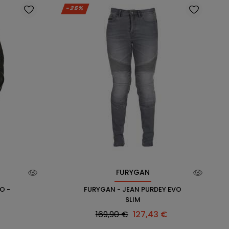
-25%
FURYGAN
O -
FURYGAN - JEAN PURDEY EVO
SLIM
Prix
Prix
169,90 €
127,43 €
habituel