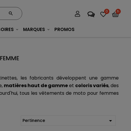
0
h
OIRES
MARQUES
PROMOS
 FEMME
ttinettes, les fabricants développent une gamme 
, 
matières haut de gamme
 et 
coloris variés
, des 
jourd'hui, tous les vêtements de moto pour femmes 

Pertinence