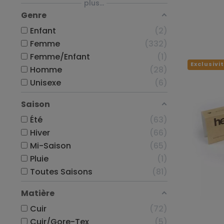
plus...
Genre
Enfant
2
Femme
332
Femme/Enfant
1
Exclusivi
Homme
28
Unisexe
6
Saison
Été
63
Hiver
66
Mi-Saison
65
Pluie
1
Toutes Saisons
81
Matière
Cuir
72
Cuir/Gore-Tex
5