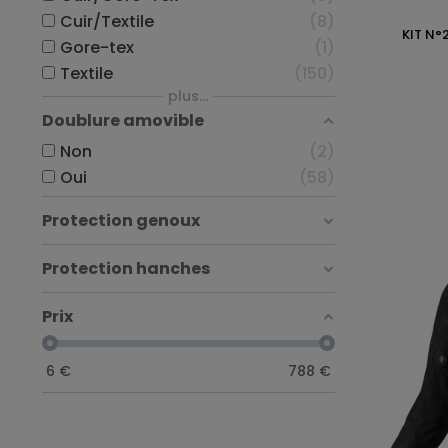
Cuir/Textile
8
KIT N°
Gore-tex
1
Textile
150
plus...
Doublure amovible
Non
2
Oui
58
Protection genoux
Protection hanches
Prix
6
€
788
€