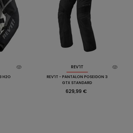
REV'IT
 3 H2O
REV'IT - PANTALON POSEIDON 3
GTX STANDARD
Prix
629,99 €