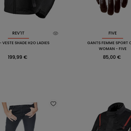
REV'IT
FIVE
 - VESTE SHADE H2O LADIES
GANTS FEMME SPORT 
WOMAN - FIVE
Prix
Prix
199,99 €
85,00 €