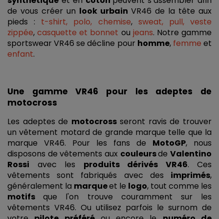
synthétique
 et en 
coton 
peuvent s’assembler afin 
de vous créer un 
look urbain
 VR46 de la tête aux 
pieds : 
t-shirt, polo, chemise
, 
sweat, pull, veste 
zippée
, 
casquette et bonnet
 ou
jeans
. Notre gamme 
sportswear VR46 se décline pour 
homme
, 
femme 
et 
enfant
. 
Une gamme VR46 pour les adeptes de 
motocross
Les adeptes de 
motocross 
seront ravis de trouver 
un vêtement motard de grande marque telle que la 
marque VR46. Pour les fans de 
MotoGP
, nous 
disposons de vêtements aux 
couleurs 
de 
Valentino 
Rossi
 avec les 
produits dérivés VR46
. Ces 
vêtements sont fabriqués avec des 
imprimés
, 
généralement la 
marque 
et le 
logo
, tout comme les 
motifs 
que l'on trouve couramment sur les 
vêtements VR46. Ou utilisez parfois le surnom de 
votre 
pilote préféré
 ou encore le 
numéro de 