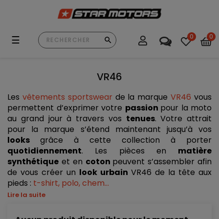
0
0
Basculer
☰
la
navigation
VR46
Les 
vêtements sportswear
 de la marque 
VR46
 vous 
permettent d’exprimer votre 
passion 
pour la moto 
au grand jour à travers vos 
tenues
. Votre attrait 
pour la marque s’étend maintenant jusqu’à vos 
looks 
grâce à cette collection à porter 
quotidiennement
. Les pièces en 
matière 
synthétique
 et en 
coton 
peuvent s’assembler afin 
de vous créer un 
look urbain
 VR46 de la tête aux 
pieds : 
t-shirt, polo, chem...
Lire la suite