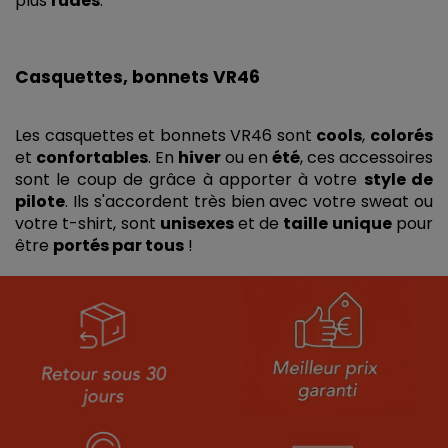
plus 
rudes
.  
Casquettes, bonnets VR46 
Les casquettes et bonnets VR46 sont 
cools
, 
colorés 
et 
confortables
. En 
hiver 
ou en 
été
, ces accessoires 
sont le coup de grâce à apporter à votre 
style de 
pilote
. Ils s'accordent très bien avec votre sweat ou 
votre t-shirt, sont 
unisexes 
et de 
taille unique
 pour 
être 
portés par tous
 !