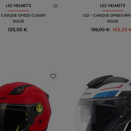
LS2 HELMETS
LS2 HELMETS
- CASQUE OF620 CLASSY
LS2 - CASQUE OF603 INFIN
SOLID
SOLID
Prix
Prix
Prix
139,00 €
199,00 €
143,28 
habituel