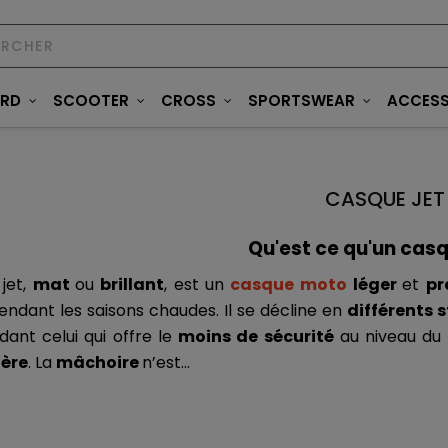
ARD
SCOOTER
CROSS
SPORTSWEAR
ACCESS
CASQUE JET
Qu'est ce qu'un casqu
jet, 
mat 
ou 
brillant
, est un 
casque moto
léger 
et 
pr
pendant les saisons chaudes. Il se décline en 
différents s
ant celui qui offre le 
moins de sécurité
 au niveau du 
ère
. La 
mâchoire 
n’est...