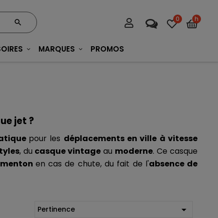
0
h
OIRES
MARQUES
PROMOS
e jet ? 
atique 
pour les 
déplacements en ville à vitesse 
tyles
, du 
casque vintage
 au 
moderne
. Ce casque 
menton 
en cas de chute, du fait de l'
absence de 

Pertinence