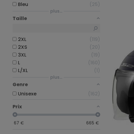
Bleu
25
plus...
Taille
2XL
119
2XS
20
3XL
19
L
160
L/XL
1
plus...
Genre
Unisexe
162
Prix
67
€
665
€