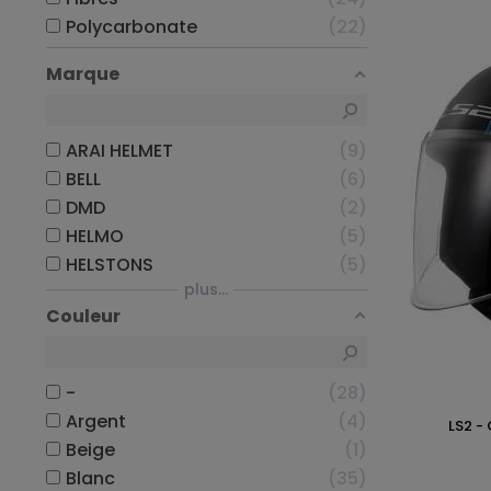
Polycarbonate
22
Marque
ARAI HELMET
9
BELL
6
DMD
2
HELMO
5
HELSTONS
5
plus...
Couleur
-
28
Argent
4
LS2 -
Beige
1
Blanc
35