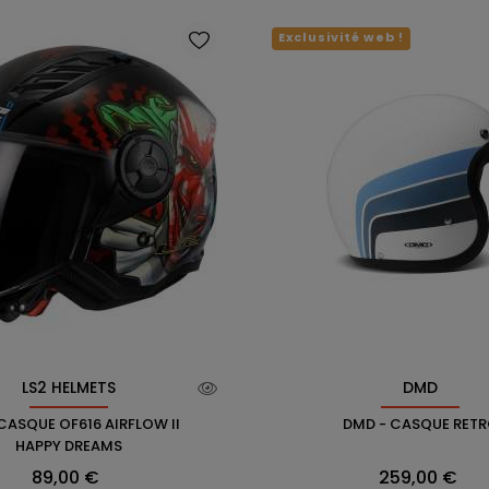
Exclusivité web !
LS2 HELMETS
DMD
 CASQUE OF616 AIRFLOW II
DMD - CASQUE RET
HAPPY DREAMS
Prix
Prix
89,00 €
259,00 €