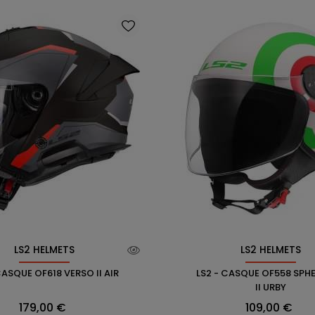
LS2 HELMETS
LS2 HELMETS
CASQUE OF618 VERSO II AIR
LS2 - CASQUE OF558 SPHE
II URBY
Prix
Prix
179,00 €
109,00 €