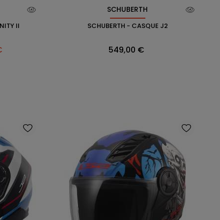
SCHUBERTH
ITY II
SCHUBERTH - CASQUE J2
Prix
€
549,00 €