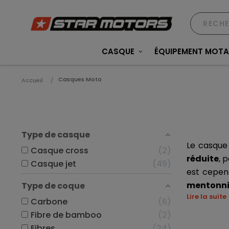
CASQUE
ÉQUIPEMENT MOT
Casques Moto
Accueil
Type de casque
Le casque 
Casque cross
2
réduite
, 
Casque jet
49
est cepend
mentonni
Type de coque
Lire la suite
Carbone
6
Fibre de bamboo
2
Fibres
24