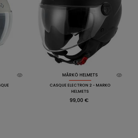
O
MÂRKÖ HELMETS
SQUE
CASQUE ELECTRON 2 - MARKO
HELMETS
Prix
99,00 €