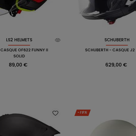
LS2 HELMETS
SCHUBERTH
- CASQUE OF622 FUNNY II
SCHUBERTH - CASQUE J2
SOLID
Prix
Prix
89,00 €
629,00 €
-15%