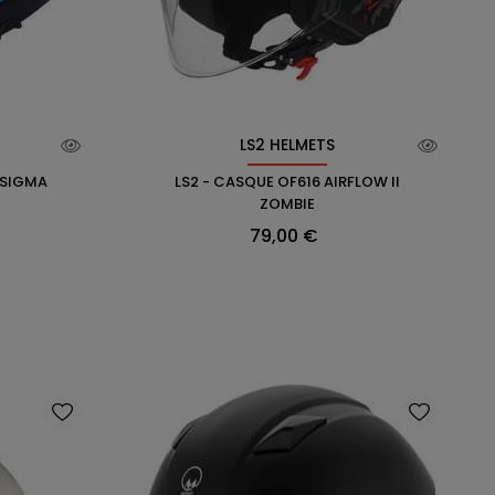
LS2 HELMETS
 SIGMA
LS2 - CASQUE OF616 AIRFLOW II
ZOMBIE
Prix
79,00 €