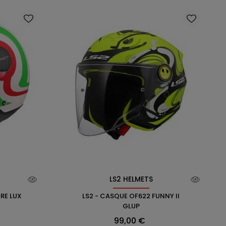
LS2 HELMETS
RE LUX
LS2 - CASQUE OF622 FUNNY II
GLUP
Prix
99,00 €