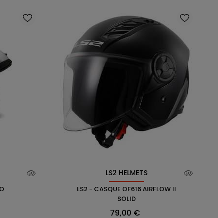
LS2 HELMETS
RO
LS2 - CASQUE OF616 AIRFLOW II
SOLID
Prix
79,00 €