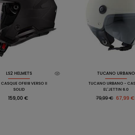
LS2 HELMETS
TUCANO URBAN
- CASQUE OF618 VERSO II
TUCANO URBANO - CA
SOLID
EL'JETTIN 6.0
Prix
Prix
Prix
159,00 €
79,99 €
67,99 €
habituel