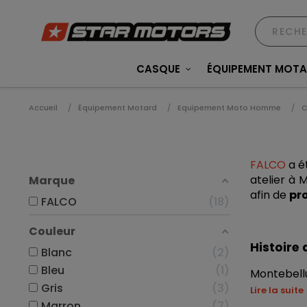
CASQUE
ÉQUIPEMENT MOT
Accueil
Équipement Motard
Equipement Moto Homme
C
FALCO
 a é
atelier à 
Marque
afin de 
pro
FALCO
18
Couleur
Histoire
Blanc
2
Bleu
1
Montebellu
Gris
3
Lire la suite
Marron
7