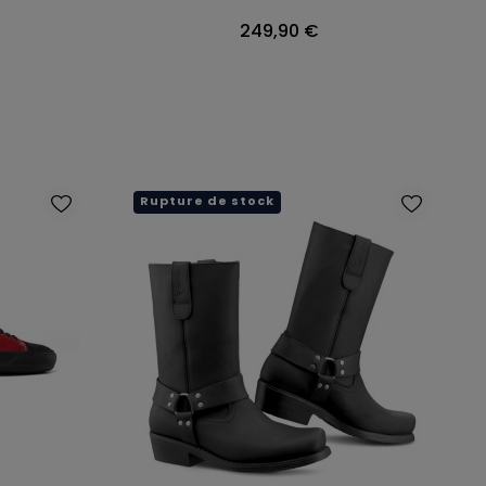
Prix
249,90 €
Rupture de stock