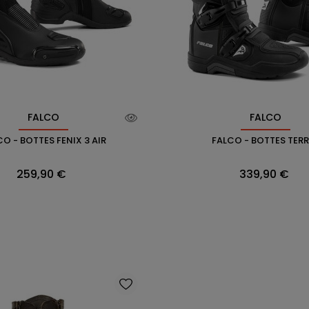
FALCO
FALCO
O - BOTTES FENIX 3 AIR
FALCO - BOTTES TER
Prix
Prix
259,90 €
339,90 €