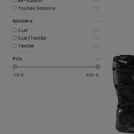
Mi-Saison
4
Toutes Saisons
12
Matière
Cuir
10
Cuir/Textile
3
Textile
5
Prix
119
€
450
€