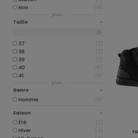
Noir
18
plus...
Taille
37
2
38
2
39
11
40
16
41
18
plus...
Genre
Homme
18
Saison
Été
2
Hiver
4
FA