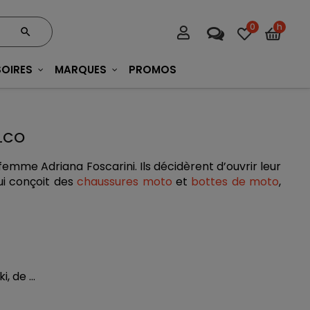
0
h
OIRES
MARQUES
PROMOS
LCO
femme Adriana Foscarini. Ils décidèrent d’ouvrir leur 
ui conçoit des 
chaussures moto
 et 
bottes de moto
, 
 de ...