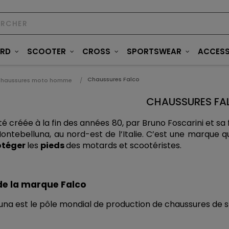
ARD
SCOOTER
CROSS
SPORTSWEAR
ACCESS
Chaussures Falco
haussures moto homme
CHAUSSURES FA
té créée à la fin des années 80, par Bruno Foscarini et sa 
Montebelluna, au nord-est de l’Italie. C’est une marque q
téger 
les 
pieds 
des motards et scootéristes.
 de la marque Falco
na est le pôle mondial de production de chaussures de ski,