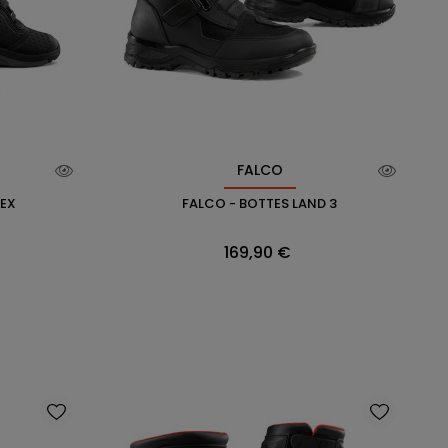
FALCO
REX
FALCO - BOTTES LAND 3
Prix
169,90 €