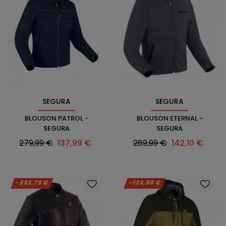
SEGURA
SEGURA
BLOUSON PATROL -
BLOUSON ETERNAL -
SEGURA
SEGURA
Prix
Prix
Prix
Prix
279,99 €
137,99 €
289,99 €
142,10 €
habituel
habituel
-253,79 €
-126,90 €