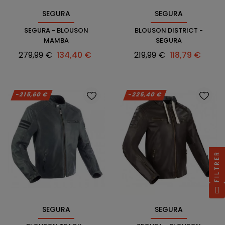
SEGURA
SEGURA
SEGURA - BLOUSON
BLOUSON DISTRICT -
MAMBA
SEGURA
Prix
Prix
Prix
Prix
279,99 €
134,40 €
219,99 €
118,79 €
habituel
habituel
-215,60 €
-225,40 €
FILTRER
SEGURA
SEGURA