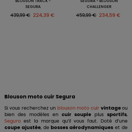
BLOUSON TRACK -
SEGURA - BLOUSON
SEGURA
CHALLENGER
Prix
Prix
Prix
Prix
439,99 €
224,39 €
459,99 €
234,59 €
habituel
habituel
Blouson moto cuir Segura
Si vous recherchez un 
blouson moto cuir
vintage 
ou 
bien des modèles en 
cuir souple
 plus 
sportifs
,
Segura
est la marque qu’il vous faut. Doté d’une 
coupe ajustée
, de
 bosses aérodynamiques
 et de 