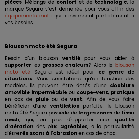
pièces
. Mélange de 
confort 
et de 
technologie
, la 
marque Segura s’est démenée pour vous offrir des 
équipements moto
 qui conviennent parfaitement à 
vos besoins. 
Blouson moto été Segura
Besoin d’un blouson 
ventilé 
pour vous aider à 
supporter 
les 
grosses chaleurs
? Alors le 
blouson 
moto été
 Segura est idéal pour 
ce genre de 
situations
. Vous constaterez qu’en fonction des 
modèles, ils peuvent être dotés d'une 
doublure 
amovible imperméable
 ou 
coupe-vent
, 
pratique 
en cas de 
pluie 
ou de
 vent
. Afin de vous faire 
bénéficier d’une 
ventilation 
parfaite, le blouson 
moto été Segura possède de
 larges zones 
de
 tissu 
mesh
, qui, en plus d'apporter une 
qualité 
d’aération
 des plus 
agréables
, a la particularité 
d'être
 résistant à l'abrasion
 en cas de choc.