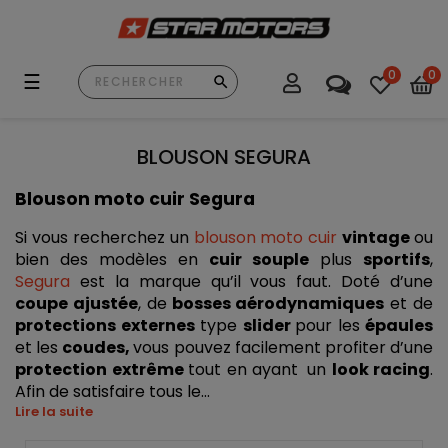
0
0
Basculer
☰
la
navigation
BLOUSON SEGURA
Blouson moto cuir Segura
Si vous recherchez un 
blouson moto cuir
vintage 
ou 
bien des modèles en 
cuir souple
 plus 
sportifs
,
Segura
est la marque qu’il vous faut. Doté d’une 
coupe ajustée
, de
 bosses aérodynamiques
 et de 
protections externes
 type 
slider 
pour les 
épaules 
et les 
coudes, 
vous pouvez facilement profiter d’une 
protection extrême 
tout en ayant
un 
look racing
. 
Afin de satisfaire tous le...
Lire la suite