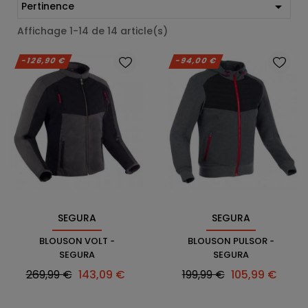

Pertinence
Affichage 1-14 de 14 article(s)
-126,90 €
-94,00 €
SEGURA
SEGURA
BLOUSON VOLT -
BLOUSON PULSOR -
SEGURA
SEGURA
Prix
Prix
Prix
Prix
269,99 €
143,09 €
199,99 €
105,99 €
habituel
habituel