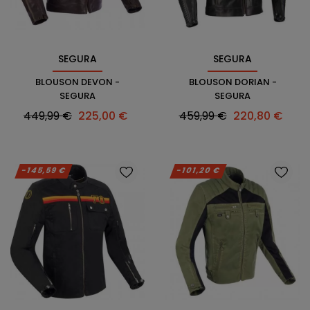
SEGURA
SEGURA
BLOUSON DEVON -
BLOUSON DORIAN -
SEGURA
SEGURA
Prix
Prix
Prix
Prix
449,99 €
225,00 €
459,99 €
220,80 €
habituel
habituel
-145,59 €
-101,20 €