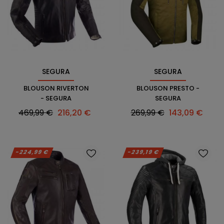
SEGURA
SEGURA
BLOUSON RIVERTON
BLOUSON PRESTO -
- SEGURA
SEGURA
Prix
Prix
Prix
Prix
469,99 €
216,20 €
269,99 €
143,09 €
habituel
habituel
-224,99 €
-239,19 €