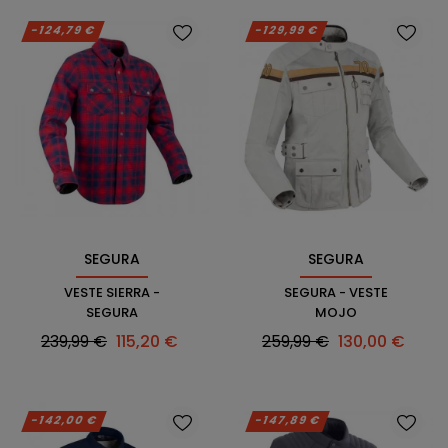
-124,79 €
-129,99 €
SEGURA
SEGURA
VESTE SIERRA -
SEGURA - VESTE
SEGURA
MOJO
Prix
Prix
Prix
Prix
239,99 €
115,20 €
259,99 €
130,00 €
habituel
habituel
-142,00 €
-147,89 €