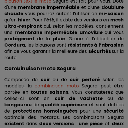
blouson textile moto
 Segura est fait pour vous. Doté 
d'une 
membrane imperméable
 et d'une 
doublure 
chaude
 vous pourrez autant l’utiliser en
 mi-saison 
qu’en 
hiver
. Pour l’
été
, il existe des versions en 
mesh 
ultra-respirant
 qui, selon les modèles, contiennent 
une 
membrane imperméable amovible 
qui vous 
protégeront 
de la 
pluie
. Grâce à l’utilisation de 
Cordura
, les blousons sont 
résistants à l’abrasion
afin de vous garantir la meilleure des 
sécurités 
sur la 
route. 
Combinaison moto Segura
Composée de 
cuir 
ou de 
cuir perforé
 selon les 
modèles, la 
combinaison moto
 Segura peut être 
portée en
 toutes saisons
. Vous constaterez que 
celles-ci sont en 
cuir de vachette
 ou de 
kangourou 
de 
qualité supérieure
 et sont dotées 
de 
protections homologuées
 pour une 
sécurité 
optimale des motards. Les combinaisons Segura 
existent 
dans 
deux versions 
: 
une pièce
 et 
deux 