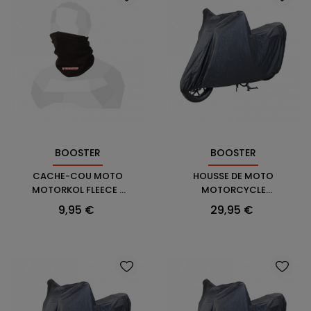
BOOSTER
BOOSTER
CACHE-COU MOTO
HOUSSE DE MOTO
MOTORKOL FLEECE -
MOTORCYCLE
BOOSTER
COVER BASIC 2 M -
Prix
Prix
9,95 €
29,95 €
BOOSTER