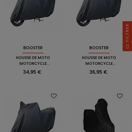
FILTRER
BOOSTER
BOOSTER
HOUSSE DE MOTO
HOUSSE DE MOTO
MOTORCYCLE
MOTORCYCLE
COVER BASIC 2 L -
COVER BASIC 2 XL -
Prix
Prix
34,95 €
36,95 €
BOOSTER
BOOSTER