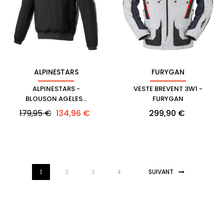
ALPINESTARS
FURYGAN
ALPINESTARS -
VESTE BREVENT 3W1 -
BLOUSON AGELESS
FURYGAN
HOODIE
Prix
Prix
Prix
179,95 €
134,96 €
299,90 €
habituel
SUIVANT
1
2
3
4