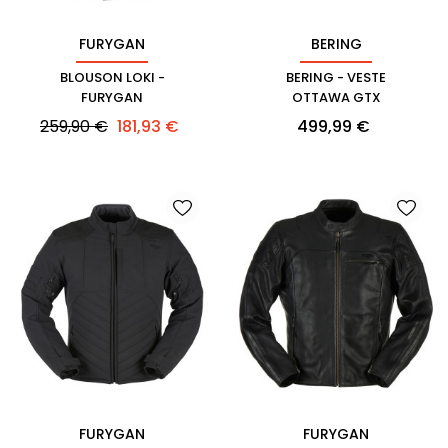
FURYGAN
BERING
BLOUSON LOKI -
BERING - VESTE
FURYGAN
OTTAWA GTX
Prix
Prix
Prix
259,90 €
181,93 €
499,99 €
habituel
FURYGAN
FURYGAN