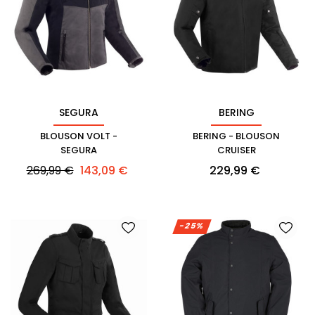
SEGURA
BERING
BLOUSON VOLT -
BERING - BLOUSON
SEGURA
CRUISER
Prix
Prix
Prix
269,99 €
143,09 €
229,99 €
habituel
-25%