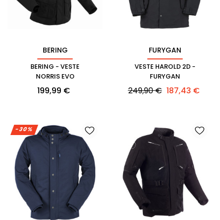
BERING
FURYGAN
BERING - VESTE
VESTE HAROLD 2D -
NORRIS EVO
FURYGAN
Prix
Prix
Prix
199,99 €
249,90 €
187,43 €
habituel
-30%