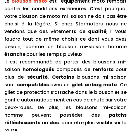
Le 
blouson moto
 est l’équipement moto rempart 
contre les conditions extérieures. C’est pourquoi 
votre blouson de moto mi-saison ne doit pas être 
choisi à la légère. Si chez Starmotors nous ne 
vendons que des vêtements de 
qualité
, il vous 
faudra tout de même choisir ce dont vous avez 
besoin, comme un blouson mi-saison homme 
étanche 
pour les temps pluvieux. 
Il est recommandé de porter des blousons mi-
saison 
homologués 
composés de 
renforts 
pour 
plus de 
sécurité
. 
Certains 
blousons mi-saison 
sont 
compatibles 
avec un 
gilet airbag moto
. Ce 
gilet de protection s’attache dans le blouson et se 
gonfle automatiquement en cas de chute sur votre 
deux-roues. De plus, les blousons mi-saison 
homme peuvent posséder des 
patchs 
réfléchissants
 au 
dos
, pour être plus 
visible 
sur la 
route.