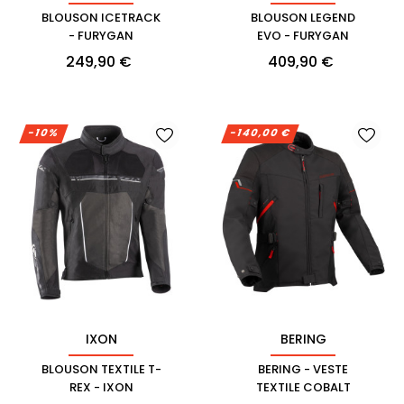
BLOUSON ICETRACK
BLOUSON LEGEND
- FURYGAN
EVO - FURYGAN
Prix
Prix
249,90 €
409,90 €
-10%
-140,00 €
IXON
BERING
BLOUSON TEXTILE T-
BERING - VESTE
REX - IXON
TEXTILE COBALT