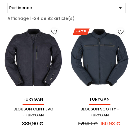

Pertinence
Affichage 1-24 de 92 article(s)
-30%
FURYGAN
FURYGAN
BLOUSON CLINT EVO
BLOUSON SCOTTY -
- FURYGAN
FURYGAN
Prix
Prix
Prix
389,90 €
229,90 €
160,93 €
habituel