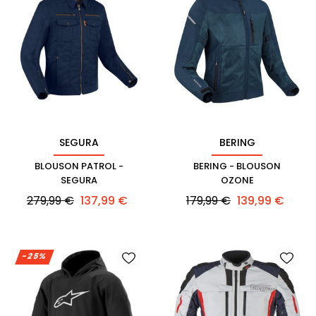
SEGURA
BERING
BLOUSON PATROL -
BERING - BLOUSON
SEGURA
OZONE
Prix
Prix
Prix
Prix
279,99 €
137,99 €
179,99 €
139,99 €
habituel
habituel
-25%