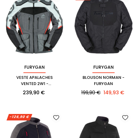
FURYGAN
FURYGAN
VESTE APALACHES
BLOUSON NORMAN -
VENTED 2W1 -
FURYGAN
FURYGAN
Prix
Prix
Prix
239,90 €
199,90 €
149,93 €
habituel
-126,90 €