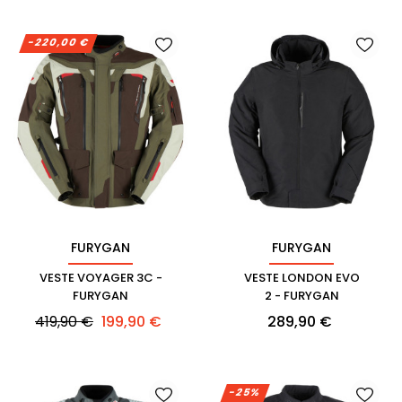
-220,00 €
FURYGAN
FURYGAN
VESTE VOYAGER 3C -
VESTE LONDON EVO
FURYGAN
2 - FURYGAN
Prix
Prix
Prix
419,90 €
199,90 €
289,90 €
habituel
-25%