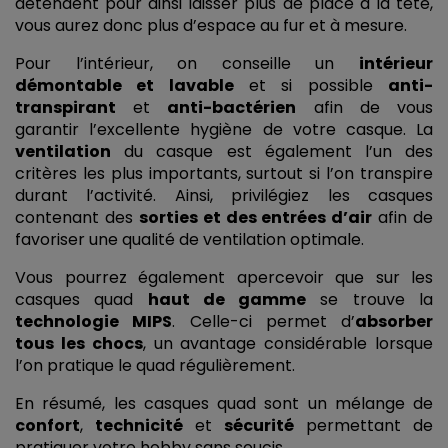
détendent pour ainsi laisser plus de place à la tête, 
vous aurez donc plus d’espace au fur et à mesure. 
Pour l’intérieur, on conseille un 
intérieur 
démontable et lavable
 et si possible 
anti-
transpirant
 et 
anti-bactérien
 afin de vous 
garantir l’excellente hygiène de votre casque. La 
ventilation
 du casque est également l’un des 
critères les plus importants, surtout si l’on transpire 
durant l’activité. Ainsi, privilégiez les casques 
contenant des 
sorties et des entrées d’air
 afin de 
favoriser une qualité de ventilation optimale. 
Vous pourrez également apercevoir que sur les 
casques quad 
haut de gamme
 se trouve la 
technologie MIPS
. Celle-ci permet d’
absorber 
tous les chocs
, un avantage considérable lorsque 
l’on pratique le quad régulièrement. 
En résumé, les casques quad sont un mélange de 
confort
, 
technicité
 et 
sécurité
 permettant de 
pratiquer votre hobby sans soucis. 