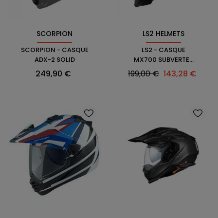
SCORPION
LS2 HELMETS
SCORPION - CASQUE
LS2 - CASQUE
ADX-2 SOLID
MX700 SUBVERTER
STOMP
Prix
Prix
Prix
249,90 €
199,00 €
143,28 €
habituel