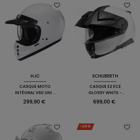
HJC
SCHUBERTH
CASQUE MOTO
CASQUE E2 ECE
INTÉGRAL V60 UNI -
GLOSSY WHITE -
HJC
SCHUBERTH
Prix
Prix
299,90 €
699,00 €
-20%