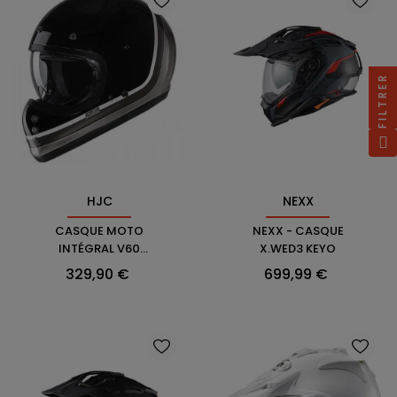
FILTRER
HJC
NEXX
CASQUE MOTO
NEXX - CASQUE
INTÉGRAL V60
X.WED3 KEYO
SCOBY - HJC
Prix
Prix
329,90 €
699,99 €