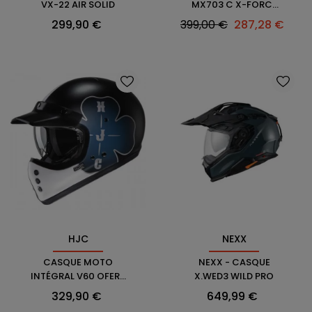
VX-22 AIR SOLID
MX703 C X-FORCE
GLOSS CARBON - LS2
Prix
Prix
Prix
299,90 €
399,00 €
287,28 €
habituel
HJC
NEXX
CASQUE MOTO
NEXX - CASQUE
INTÉGRAL V60 OFERA
X.WED3 WILD PRO
- HJC
Prix
Prix
329,90 €
649,99 €