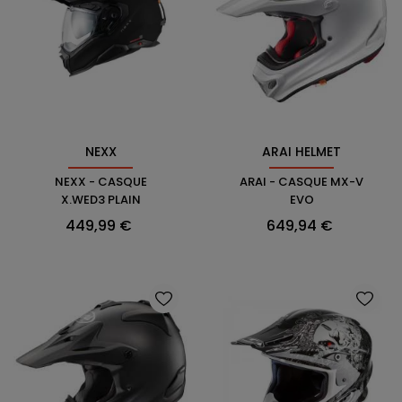
NEXX
ARAI HELMET
NEXX - CASQUE
ARAI - CASQUE MX-V
X.WED3 PLAIN
EVO
Prix
Prix
449,99 €
649,94 €