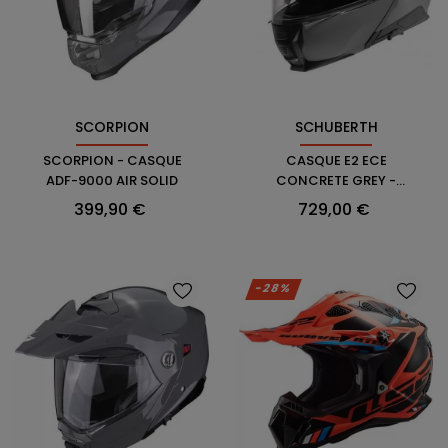
SCORPION
SCHUBERTH
SCORPION - CASQUE
CASQUE E2 ECE
ADF-9000 AIR SOLID
CONCRETE GREY -
SCHUBERTH
Prix
Prix
399,90 €
729,00 €
-28%