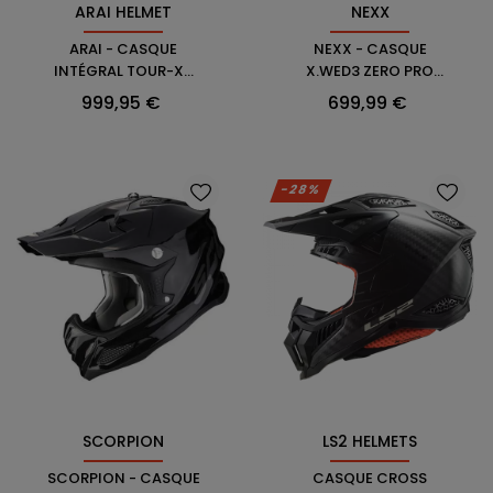
NEXX
ARAI HELMET
NEXX - CASQUE
ARAI - CASQUE
X.WED3 ZERO PRO
INTÉGRAL TOUR-X5
CARBON
AFRICA TWIN
Prix
Prix
699,99 €
999,95 €
-28%
SCORPION
LS2 HELMETS
SCORPION - CASQUE
CASQUE CROSS