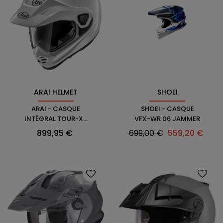
SHOEI
ARAI HELMET
SHOEI - CASQUE
ARAI - CASQUE
VFX-WR 06 JAMMER
INTÉGRAL TOUR-X5
DIAMOND
Prix
Prix
Prix
699,00 €
559,20 €
899,95 €
habituel