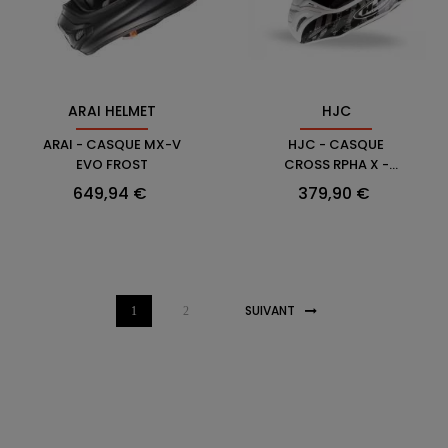
HJC
ARAI HELMET
HJC - CASQUE
ARAI - CASQUE MX-V
CROSS RPHA X -
EVO FROST
SEEZE
Prix
Prix
379,90 €
649,94 €
SUIVANT
1
2