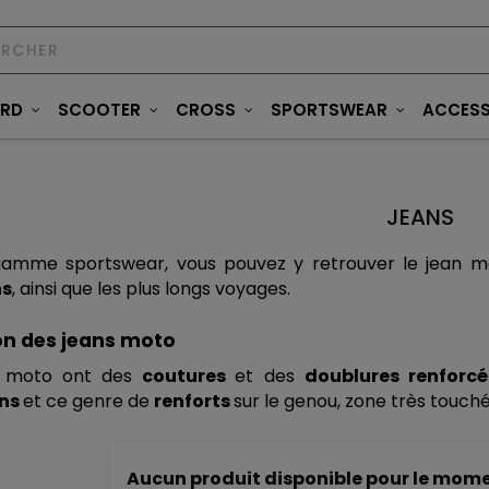
ARD
SCOOTER
CROSS
SPORTSWEAR
ACCESS
JEANS
gamme sportswear, vous pouvez y retrouver le jean mo
ns
, ainsi que les plus longs voyages.
on des jeans moto
s moto ont des 
coutures 
et des 
doublures renforcé
ns 
et ce genre de 
renforts 
sur le genou, zone très touché
Aucun produit disponible pour le mom