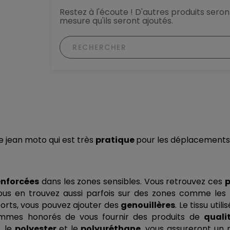
Restez à l'écoute ! D'autres produits seront
mesure qu'ils seront ajoutés.
 jean moto qui est très 
pratique 
pour les déplacements
enforcées
 dans les zones sensibles. Vous retrouvez ces 
p
s en trouvez aussi parfois sur des zones comme les ha
rts, vous pouvez ajouter des 
genouillères
. Le tissu utili
mmes honorés de vous fournir des produits de 
quali
n
, le 
polyester 
et le 
polyuréthane
, vous assureront un