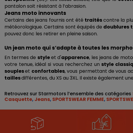
pantalon soit résistant à l’abrasion. 
Jeans moto innovants
Certains des jeans fournis ont été 
traités 
contre la plu
météorologique. Certains sont équipés de 
doublures 
pouvez donc les retirer en pleine saison.
Un jean moto qui s’adapte à toutes les morpho
En termes de 
style 
et d'
apparence
, les jeans de mo
votre tenue, idéal si vous recherchez un 
style classi
souples 
et 
confortables
, vous permettant de vous ad
tailles 
différentes, du XS au 3XL. Il existe également 
Retrouvez sur Starmotors l’ensemble des catégories 
Casquette
, 
Jeans
, 
SPORTSWEAR FEMME
, 
SPORTSWE