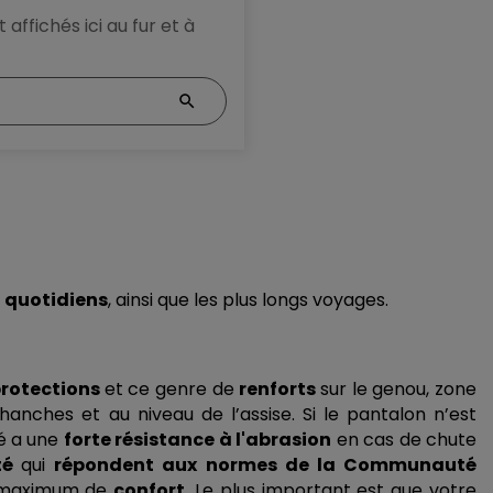
 affichés ici au fur et à
 
quotidiens
, ainsi que les plus longs voyages.
rotections 
et ce genre de 
renforts 
sur le genou, zone 
nches et au niveau de l’assise. Si le pantalon n’est 
sé a une 
forte résistance à l'abrasion
 en cas de chute 
té 
qui 
répondent aux normes de la Communauté 
 maximum de 
confort
. Le plus important est que votre 