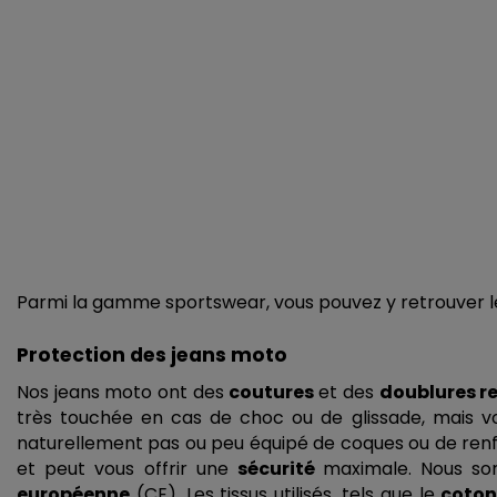
Parmi la gamme sportswear, vous pouvez y retrouver le
Protection des jeans moto
Nos jeans moto ont des 
coutures 
et des 
doublures r
très touchée en cas de choc ou de glissade, mais vou
naturellement pas ou peu équipé de coques ou de renfo
et peut vous offrir une 
sécurité 
maximale. Nous so
européenne
 (CE). Les tissus utilisés, tels que le 
coto