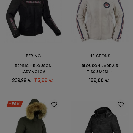
BERING
HELSTONS
BERING - BLOUSON
BLOUSON JADE AIR
LADY VOLGA
TISSU MESH -
HELSTONS
Prix
Prix
Prix
239,99 €
115,99 €
189,00 €
habituel
-50%