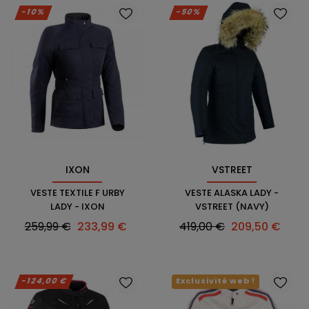
-10%
-50%
IXON
VSTREET
VESTE TEXTILE F URBY
VESTE ALASKA LADY -
LADY - IXON
VSTREET (NAVY)
Prix
Prix
Prix
Prix
259,99 €
233,99 €
419,00 €
209,50 €
habituel
habituel
-124,00 €
Exclusivité web !