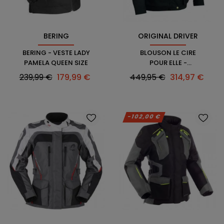
ORIGINAL DRIVER
BERING
BLOUSON LE CIRE
BERING - VESTE LADY
POUR ELLE -
PAMELA QUEEN SIZE
ORIGINAL DRIVER
Prix
Prix
Prix
Prix
449,95 €
314,97 €
239,99 €
179,99 €
habituel
habituel
-102,00 €