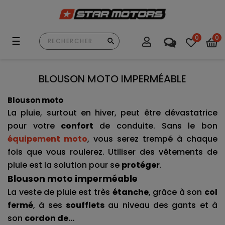
0
0
Basculer
☰
la
navigation
BLOUSON MOTO IMPERMÉABLE
Blouson moto
La pluie, surtout en hiver, peut être dévastatrice 
pour votre 
confort 
de conduite. Sans le bon 
équipement moto
, vous serez trempé à chaque 
fois que vous roulerez. Utiliser des vêtements de 
pluie est la solution pour se 
protéger
.
Blouson moto imperméable
La veste de pluie est très 
étanche
, grâce à son 
col 
fermé
, à ses 
soufflets
 au niveau des gants et à 
son 
cordon de...