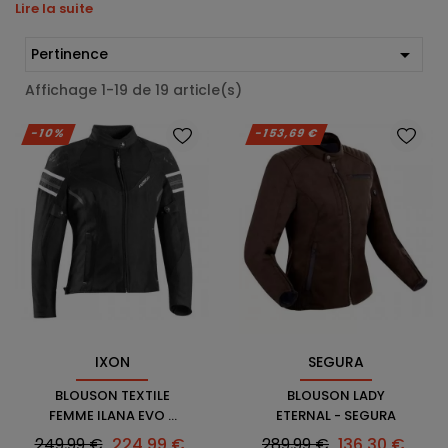
Lire la suite

Pertinence
Affichage 1-19 de 19 article(s)
-10%
-153,69 €
IXON
SEGURA
BLOUSON TEXTILE
BLOUSON LADY
FEMME ILANA EVO -
ETERNAL - SEGURA
IXON
Prix
Prix
Prix
Prix
249,99 €
224,99 €
289,99 €
136,30 €