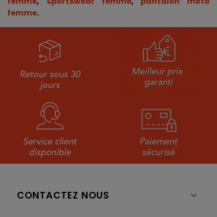
femme
,
Sportswear femme
,
 pantalon moto 
femme
.
CONTACTEZ NOUS
