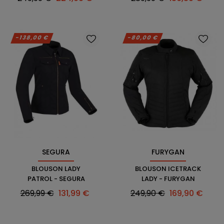
habituel
habituel
-138,00 €
-80,00 €
SEGURA
FURYGAN
BLOUSON LADY
BLOUSON ICETRACK
PATROL - SEGURA
LADY - FURYGAN
Prix
Prix
Prix
Prix
269,99 €
131,99 €
249,90 €
169,90 €
habituel
habituel