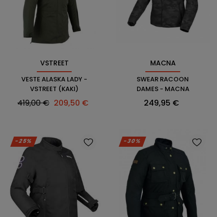
VSTREET
MACNA
VESTE ALASKA LADY -
SWEAR RACOON
VSTREET (KAKI)
DAMES - MACNA
Prix
Prix
Prix
419,00 €
209,50 €
249,95 €
habituel
-25%
-30%