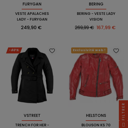
FURYGAN
BERING
VESTE APALACHES
BERING - VESTE LADY
LADY - FURYGAN
VISION
Prix
Prix
Prix
249,90 €
269,99 €
167,99 €
habituel
-60%
Exclusivité web !
FILTRER
VSTREET
HELSTONS
TRENCH FOR HER -
BLOUSON KS 70