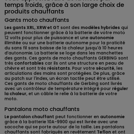
temps froids, grâce à son large choix de
produits chauffants
Gants moto chauffants
Les gants XRL, XRW et GT
sont des
modèles hybrides
qui
peuvent fonctionner grâce à la batterie de votre moto
12 volts pour plus de puissance et une
autonomie
illimitée ou sur une batterie autonome pour la praticité
du sans fil sans baisse de la chaleur jusqu'à 10 heures
d’autonomie. La batterie se loge dans les manchettes
des gants. Ces gants de moto chauffants GERBING sont
très
confortables
car ils ont une structure en peau de
chèvre et sont très
résistants
. Pour votre
sécurité
, les
articulations des mains sont protégées. De plus, grâce
au patch sur l'index, un écran tactile peut être utilisé.
Ces gants de moto chauffants de Gerbing sont livrés
avec un contrôleur de température intégré pour
réguler
la chaleur
, et un câble le relie à la batterie de votre
moto.
Pantalons moto chauffants
Le pantalon chauffant
peut fonctionner en
autonomie
grâce à la batterie 10A-9900 qui est livrée avec une
sacoche qui se porte autour de la taille. Les pantalons
chauffants sont fabriqués en revêtement
Teflon
et ont