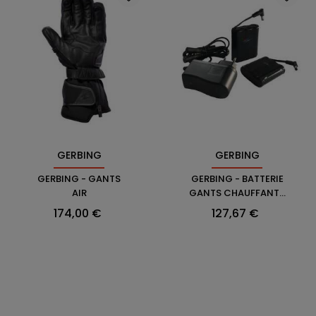
GERBING
GERBING
GERBING - GANTS
GERBING - BATTERIE
AIR
GANTS CHAUFFANTS
BATTERIE 12V
Prix
Prix
174,00 €
127,67 €