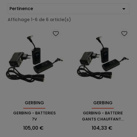

Pertinence
Affichage 1-6 de 6 article(s)
GERBING
GERBING
GERBING - BATTERIES
GERBING - BATTERIE
7V
GANTS CHAUFFANTS
BATTERIE 7V
Prix
Prix
105,00 €
104,33 €