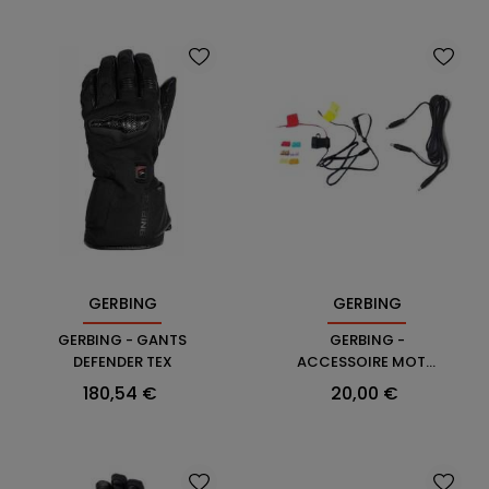
GERBING
GERBING
GERBING - GANTS
GERBING -
DEFENDER TEX
ACCESSOIRE MOTO
CABLE
Prix
Prix
180,54 €
20,00 €
BAT.+FUSSIBLE+Y