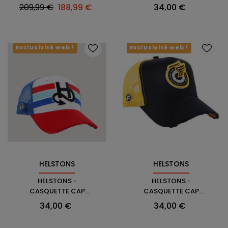
PETROL
Prix
Prix
Prix
209,99 €
188,99 €
34,00 €
habituel
Exclusivité web !
Exclusivité web !
HELSTONS
HELSTONS
HELSTONS -
HELSTONS -
CASQUETTE CAP
CASQUETTE CAP
ROOSTER
WINGED WHEEL
Prix
Prix
34,00 €
34,00 €