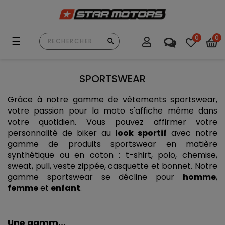
0
0
Basculer
☰
la
navigation
SPORTSWEAR
Grâce à notre gamme de vêtements sportswear, 
votre passion pour la moto s'affiche même dans 
votre quotidien. Vous pouvez affirmer votre 
personnalité de biker au 
look sportif
 avec notre 
gamme de produits sportswear en matière 
synthétique ou en coton : t-shirt, polo, chemise, 
sweat, pull, veste zippée, casquette et bonnet. Notre 
gamme sportswear se décline pour 
homme
, 
femme
 et 
enfant
. 
Une gamm...