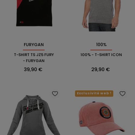
FURYGAN
100%
T-SHIRT TS JZ5 FURY
100% - T-SHIRT ICON
- FURYGAN
Prix
Prix
39,90 €
29,90 €
Exclusivité web !