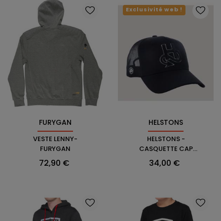
Exclusivité web !
FURYGAN
HELSTONS
VESTE LENNY-
HELSTONS -
FURYGAN
CASQUETTE CAP
BLACK SHADOW
Prix
Prix
72,90 €
34,00 €