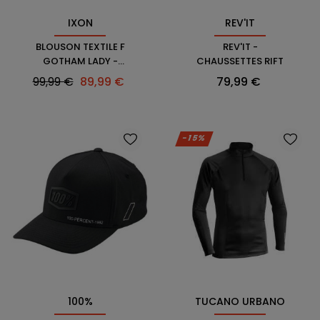
IXON
REV'IT
BLOUSON TEXTILE F
REV'IT -
GOTHAM LADY -
CHAUSSETTES RIFT
IXON
Prix
Prix
Prix
99,99 €
89,99 €
79,99 €
habituel
-15%
100%
TUCANO URBANO