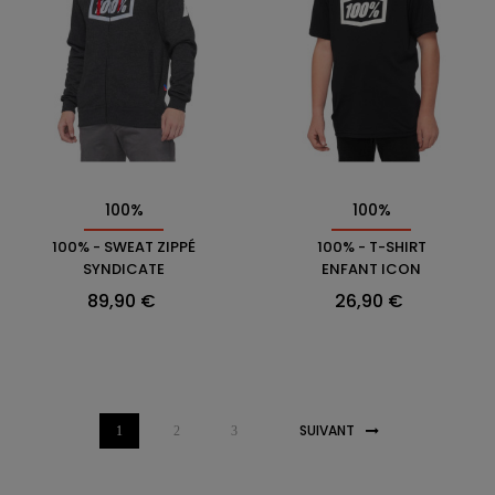
100%
100%
100% - SWEAT ZIPPÉ
100% - T-SHIRT
SYNDICATE
ENFANT ICON
Prix
Prix
89,90 €
26,90 €
SUIVANT
1
2
3