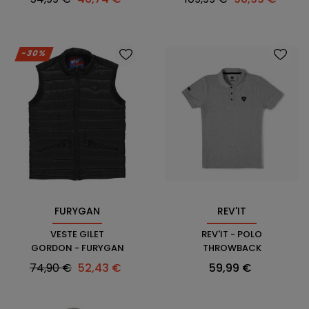
habituel
habituel
-30%
FURYGAN
REV'IT
VESTE GILET
REV'IT - POLO
GORDON - FURYGAN
THROWBACK
Prix
Prix
Prix
74,90 €
52,43 €
59,99 €
habituel