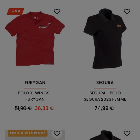
-30%
FURYGAN
SEGURA
POLO X-WINGS -
SEGURA - POLO
FURYGAN
SEGURA 2023 FEMME
Prix
Prix
Prix
51,90 €
36,33 €
74,99 €
habituel
Exclusivité web !