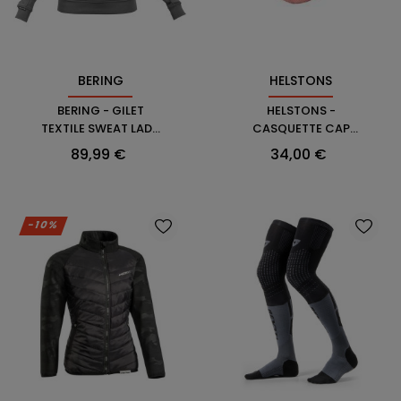
BERING
HELSTONS
BERING - GILET
HELSTONS -
TEXTILE SWEAT LADY
CASQUETTE CAP
POLAR
VOYAGER
Prix
Prix
89,99 €
34,00 €
-10%