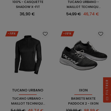
100% - CASQUETTE
TUCANO URBANO -
SHADOW X-FIT
MAILLOT TECHNIQUE
UPSPEED
Prix
Prix
Prix
36,90 €
54,99 €
46,74 €
habituel
-15%
-10%
FILTRER
TUCANO URBANO
IXON
TUCANO URBANO -
BASKETS MIXTE
MAILLOT TECHNIQUE
PADDOCK 2 - IXON
UPSPEED LADY
Prix
Prix
Prix
Prix
54,99 €
46,74 €
109,99 €
98,99 €