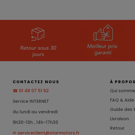
CONTACTEZ NOUS
À PROPO
☎ 01 48 07 51 62
Qui somme
FAQ & Aide
Service INTERNET
Guide des t
du lundi au vendredi
Livraison
9h30-13h , 14h-17h30
Retour
✉
serviceclient@starmotors.fr