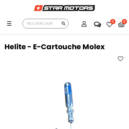
0
0
Basculer
☰
la
navigation
Helite - E-Cartouche Molex