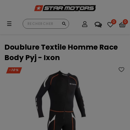
0
0
Basculer
☰
la
navigation
Doublure Textile Homme Race
Body Pyj - Ixon
-10%