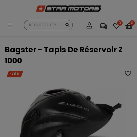
0
0
Basculer
☰
la
navigation
Bagster - Tapis De Réservoir Z
1000
-10%