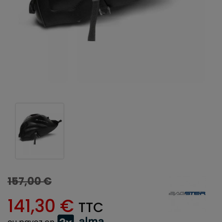
157,00 €
141,30 €
TTC