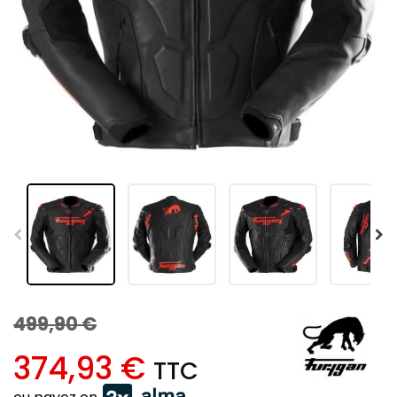
499,90 €
374,93 €
TTC