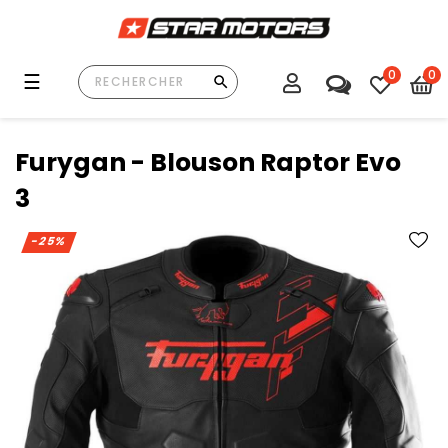
0
0
Basculer
☰
la
navigation
Furygan - Blouson Raptor Evo
3
-25%