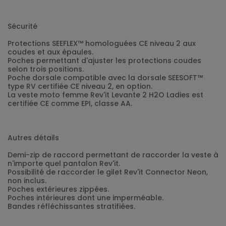
Sécurité
Protections SEEFLEX™ homologuées CE niveau 2 aux
coudes et aux épaules.
Poches permettant d'ajuster les protections coudes
selon trois positions.
Poche dorsale compatible avec la dorsale SEESOFT™
type RV certifiée CE niveau 2, en option.
La veste moto femme Rev'it Levante 2 H2O Ladies est
certifiée CE comme EPI, classe AA.
Autres détails
Demi-zip de raccord permettant de raccorder la veste à
n'importe quel pantalon Rev'it.
Possibilité de raccorder le gilet Rev'it Connector Neon,
non inclus.
Poches extérieures zippées.
Poches intérieures dont une imperméable.
Bandes réfléchissantes stratifiées.