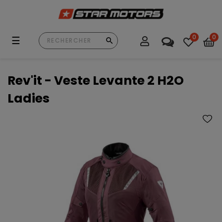
0
0
Basculer
☰
la
navigation
Rev'it - Veste Levante 2 H2O
Ladies