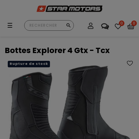
0
0
Basculer
☰
la
navigation
Bottes Explorer 4 Gtx - Tcx
Rupture de stock