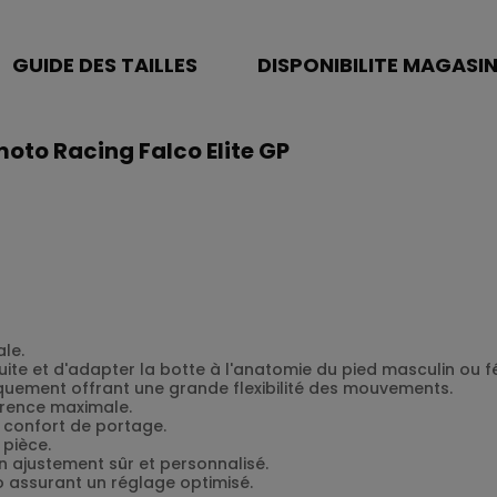
GUIDE DES TAILLES
DISPONIBILITE MAGASI
moto Racing Falco Elite GP
le.
te et d'adapter la botte à l'anatomie du pied masculin ou fé
quement offrant une grande flexibilité des mouvements.
rence maximale.
 confort de portage.
 pièce.
n ajustement sûr et personnalisé.
o assurant un réglage optimisé.