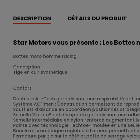
DESCRIPTION
DÉTAILS DU PRODUIT
Star Motors vous présente : Les Bottes 
Bottes moto homme racing.
Conception
Tige en cuir synthétique.
Confort :
Doublure Air-Tech garantissant une respirabilité optima
Système ACF|men : Construction permettant de reprodui
Soufflets d'aisance en accordéon positionnés stratégi
Semelle Vibram® antidérapante garantissant une adhé
Semelle intermédiaire en nylon renforcé augmentant le
Pointe avec technologie Techtoe® moulée en une seule
Boucle micrométrique réglable à l'arrière permettant u
Fermeture par zip sur le côté et patte de serrage velcr