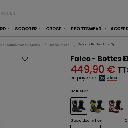
ARD
SCOOTER
CROSS
SPORTSWEAR
ACCESS
Falco - Bottes Elite Gp
haussures moto homme
Bottes moto
Falco - Bottes E
449,90 €
TT
ou payez en
Couleur :
Guide des tailles
Q