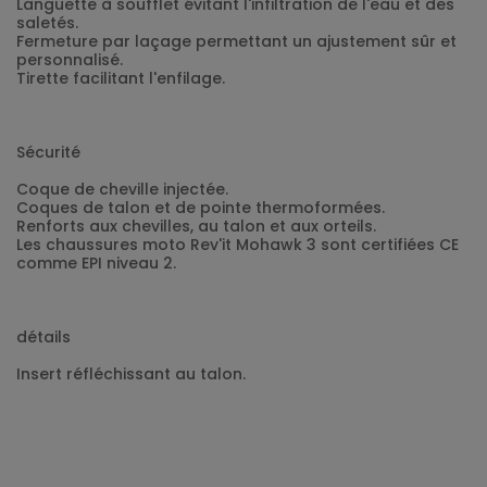
Languette à soufflet évitant l'infiltration de l'eau et des
saletés.
Fermeture par laçage permettant un ajustement sûr et
personnalisé.
Tirette facilitant l'enfilage.
Sécurité
Coque de cheville injectée.
Coques de talon et de pointe thermoformées.
Renforts aux chevilles, au talon et aux orteils.
Les chaussures moto Rev'it Mohawk 3 sont certifiées CE
comme EPI niveau 2.
détails
Insert réfléchissant au talon.