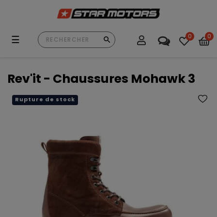
0
0
Basculer
☰
la
navigation
Rev'it - Chaussures Mohawk 3
Rupture de stock