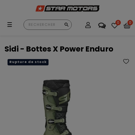
0
0
Basculer
☰
la
navigation
Sidi - Bottes X Power Enduro
Rupture de stock