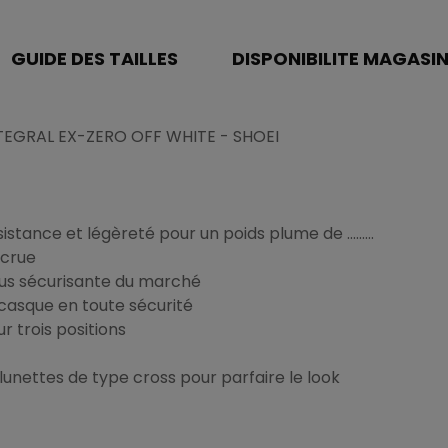
GUIDE DES TAILLES
DISPONIBILITE MAGASI
TEGRAL EX-ZERO OFF WHITE - SHOEI
stance et légèreté pour un poids plume de .........
ccrue
lus sécurisante du marché
casque en toute sécurité
ur trois positions
unettes de type cross pour parfaire le look