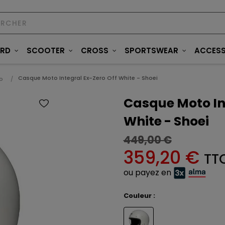
ARD
SCOOTER
CROSS
SPORTSWEAR
ACCESS
Casque Moto Integral Ex-Zero Off White - Shoei
o
Casque Moto In
White - Shoei
449,00 €
359,20 €
TT
ou payez en
Couleur :