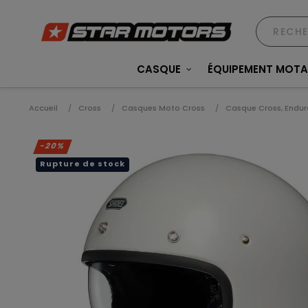
CASQUE
ÉQUIPEMENT MOT
Accueil
Cross
Casques Moto Cross
Casque Cross, Endur
-20%
Rupture de stock