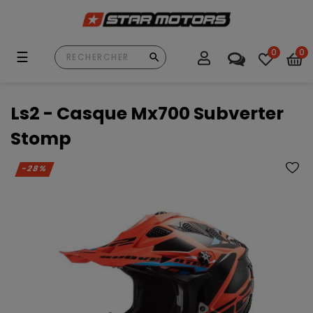
0
0
Basculer
☰
la
navigation
Ls2 - Casque Mx700 Subverter
Stomp
-28%