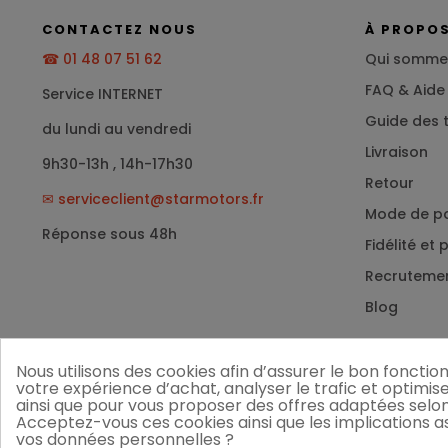
CONTACTEZ NOUS
À PROPO
☎ 01 48 07 51 62
Qui somme
FAQ & Aide
Service INTERNET
Guide des t
du lundi au vendredi
Livraison
9h30-13h , 14h-17h30
Retour
✉
serviceclient@starmotors.fr
Mode de p
Réponse sous 48h
Fidélité et
Recruteme
Blog
Nous utilisons des cookies afin d’assurer le bon foncti
votre expérience d’achat, analyser le trafic et optimis
ainsi que pour vous proposer des offres adaptées selon
Acceptez-vous ces cookies ainsi que les implications ass
vos données personnelles ?