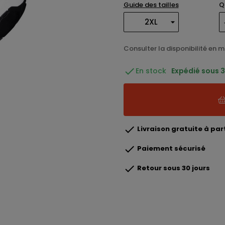
Guide des tailles
Q
Consulter la disponibilité en 

En stock
Expédié sous 3 

Livraison gratuite à part

Paiement sécurisé

Retour sous 30 jours