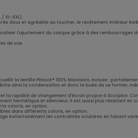
 / XL-XXL).
, très doux et agréable au toucher, le revêtement intérieur 
naliser l'ajustement du casque grâce à des rembourrages de 
es de vue.
ir la lentille Pinlock® 100% Maxvision, incluse : parfaitemen
êche ainsi la condensation et donc la buée de se former, mê
é et la rapidité de changement d'écran propre à Scorpion. Con
ent hermétique et silencieux. Il est aussi plus résistant en c
ts coloris, en option.
bles dans différents coloris, en option.
lage instantanément les contraintes oculaires en faisant vari