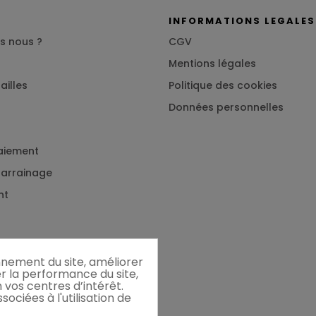
S
INFORMATIONS LEGALES
s nous ?
CGV
Mentions légales
ailles
Politique des cookies
Données personnelles
aiement
 parrainage
nt
onnement du site, améliorer
er la performance du site,
 vos centres d’intérêt.
ociées à l'utilisation de