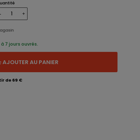
uantité
magasin
à 7 jours ouvrés.
AJOUTER AU PANIER
ir de 69 €