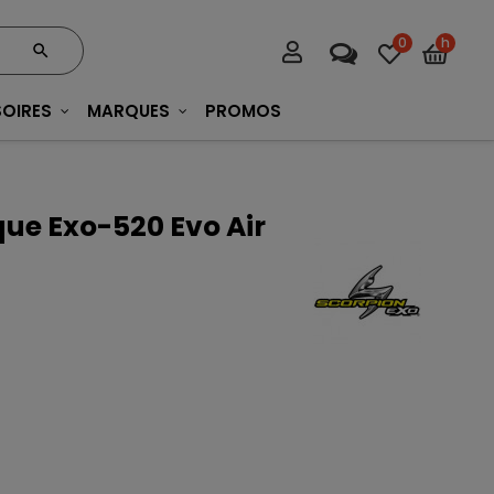
0
h
OIRES
MARQUES
PROMOS
ue Exo-520 Evo Air
C