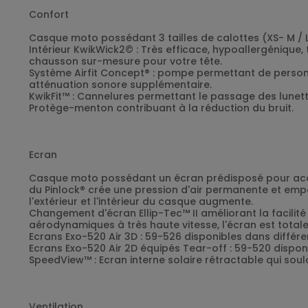
Confort
Casque moto possédant 3 tailles de calottes (XS- M / L
Intérieur KwikWick2© : Très efficace, hypoallergénique
chausson sur-mesure pour votre tête.
Système Airfit Concept® : pompe permettant de person
atténuation sonore supplémentaire.
KwikFit™ : Cannelures permettant le passage des lunett
Protège-menton contribuant à la réduction du bruit.
Ecran
Casque moto possédant un écran prédisposé pour accueill
du Pinlock® crée une pression d'air permanente et emp
l'extérieur et l'intérieur du casque augmente.
Changement d'écran Ellip-Tec™ II améliorant la facilit
aérodynamiques à très haute vitesse, l'écran est totalem
Ecrans Exo-520 Air 3D : 59-526 disponibles dans différen
Ecrans Exo-520 Air 2D équipés Tear-off : 59-520 disponi
SpeedView™ : Ecran interne solaire rétractable qui sou
Ventilation