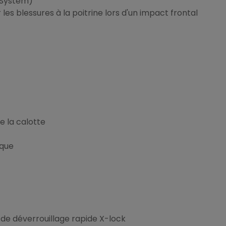
e System)
s blessures à la poitrine lors d'un impact frontal
e la calotte
ique
 de déverrouillage rapide X-lock