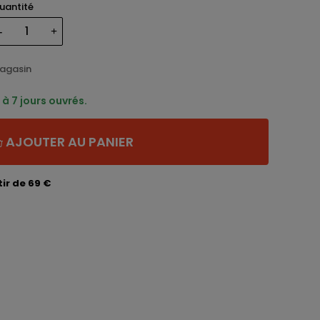
uantité
magasin
à 7 jours ouvrés.
AJOUTER AU PANIER
ir de 69 €