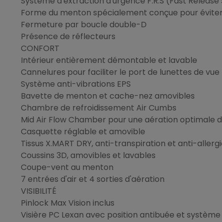
Système d'extraction d'urgence F.R.S (Fast Releas
Forme du menton spécialement conçue pour éviter le
Fermeture par boucle double-D
Présence de réflecteurs
CONFORT
Intérieur entièrement démontable et lavable
Cannelures pour faciliter le port de lunettes de vue
Système anti-vibrations EPS
Bavette de menton et cache-nez amovibles
Chambre de refroidissement Air Cumbs
Mid Air Flow Chamber pour une aération optimale d
Casquette réglable et amovible
Tissus X.MART DRY, anti-transpiration et anti-allerg
Coussins 3D, amovibles et lavables
Coupe-vent au menton
7 entrées d'air et 4 sorties d'aération
VISIBILITÉ
Pinlock Max Vision inclus
Visière PC Lexan avec position antibuée et système