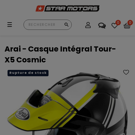
0
0
Basculer
☰
la
navigation
Arai - Casque Intégral Tour-
X5 Cosmic
Rupture de stock