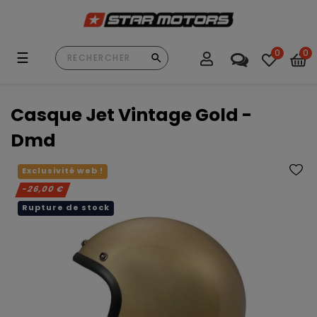
0
0
Basculer
☰
la
navigation
Casque Jet Vintage Gold -
Dmd
Exclusivité web !
-26,00 €
Rupture de stock