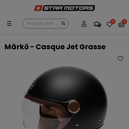
0
0
Basculer
☰
la
navigation
Mârkö - Casque Jet Grasse