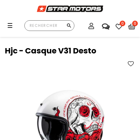
0
0
Basculer
☰
la
navigation
Hjc - Casque V31 Desto