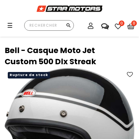
0
0
Basculer
☰
la
navigation
Bell - Casque Moto Jet
Custom 500 Dlx Streak
Rupture de stock