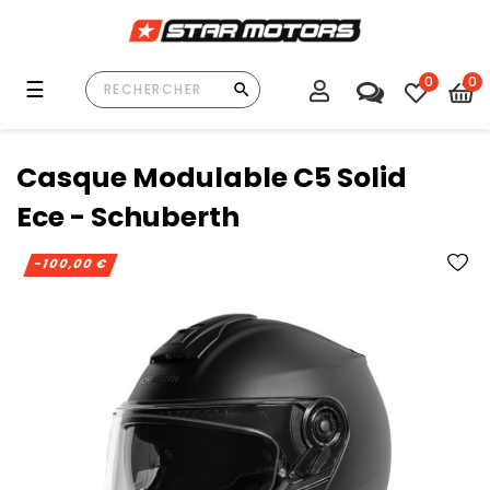
0
0
Basculer
☰
la
navigation
Casque Modulable C5 Solid
Ece - Schuberth
-100,00 €