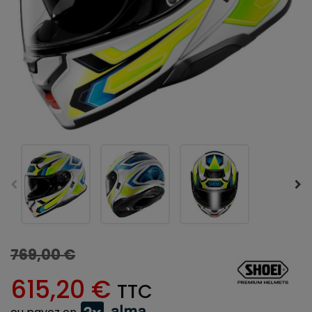
769,00 €
615,20 €
TTC