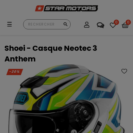
0
0
Basculer
☰
la
navigation
Shoei - Casque Neotec 3
Anthem
-20%