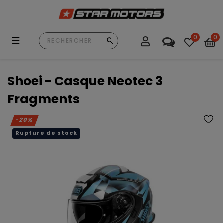
0
0
Basculer
☰
la
navigation
Shoei - Casque Neotec 3
Fragments
-20%
Rupture de stock