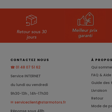
CONTACTEZ NOUS
À PROPO
☎ 01 48 07 51 62
Qui somme
FAQ & Aide
Service INTERNET
Guide des t
du lundi au vendredi
Livraison
9h30-13h , 14h-17h30
Retour
✉
serviceclient@starmotors.fr
Mode de p
Réponse sous 48h