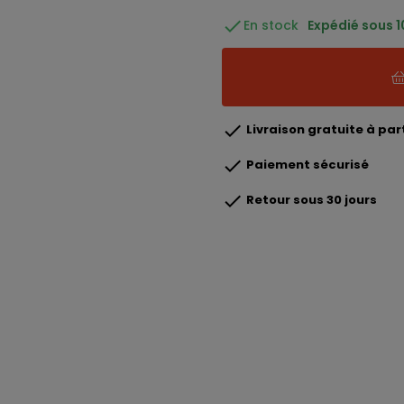

En stock
Expédié sous 10

Livraison gratuite à part

Paiement sécurisé

Retour sous 30 jours