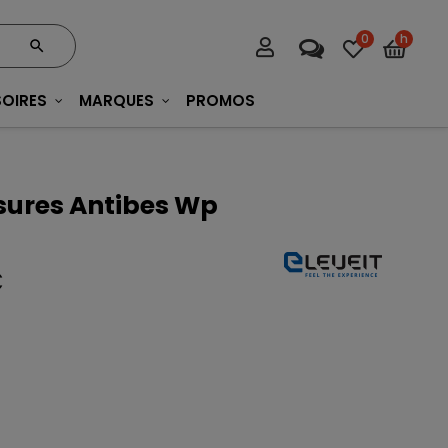
0
h
OIRES
MARQUES
PROMOS
ssures Antibes Wp
C