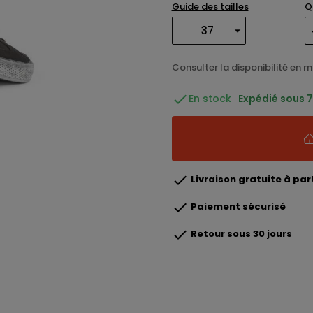
Guide des tailles
Q
Consulter la disponibilité en 

En stock
Expédié sous 7

Livraison gratuite à part

Paiement sécurisé

Retour sous 30 jours