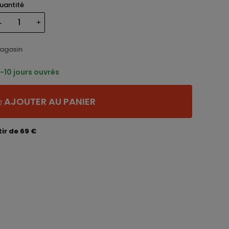
uantité
magasin
-10 jours ouvrés
AJOUTER AU PANIER
ir de 69 €