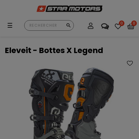
0
0
Basculer
☰
la
navigation
Eleveit - Bottes X Legend