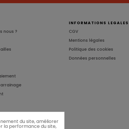
S
INFORMATIONS LEGALES
s nous ?
CGV
Mentions légales
ailles
Politique des cookies
Données personnelles
aiement
 parrainage
nt
onnement du site, améliorer
er la performance du site,