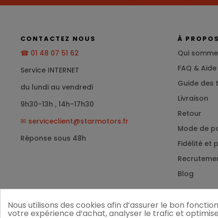
CONTACTEZ NOUS
À PROPO
☎ 01 48 07 51 62
Qui somme
FAQ & Aide
Service INTERNET
Guide des t
du lundi au vendredi
Livraison
9h30-13h , 14h-17h30
Retour
✉
serviceclient@starmotors.fr
Mode de p
Réponse sous 48h
Fidélité et
Recruteme
Blog
Nous utilisons des cookies afin d’assurer le bon foncti
votre expérience d’achat, analyser le trafic et optimis