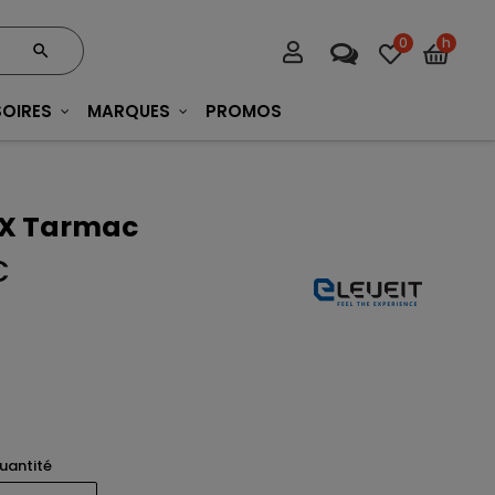
0
h
OIRES
MARQUES
PROMOS
s X Tarmac
C
uantité