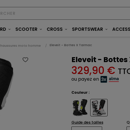
ARD
SCOOTER
CROSS
SPORTSWEAR
ACCESS
Eleveit - Bottes X Tarmac
haussures moto homme
Eleveit - Botte
329,90 €
TT
ou payez en
Couleur :
Guide des tailles
Q