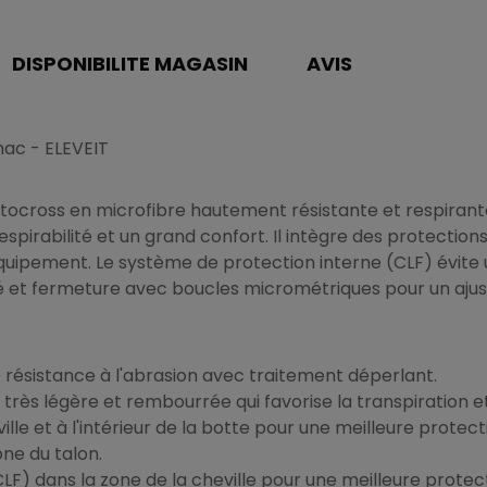
DISPONIBILITE MAGASIN
AVIS
mac - ELEVEIT
otocross en microfibre hautement résistante et respirant
pirabilité et un grand confort. Il intègre des protections
'équipement. Le système de protection interne (CLF) évite 
ité et fermeture avec boucles micrométriques pour un aju
 résistance à l'abrasion avec traitement déperlant.
très légère et rembourrée qui favorise la transpiration et
lle et à l'intérieur de la botte pour une meilleure protec
ne du talon.
LF) dans la zone de la cheville pour une meilleure protec