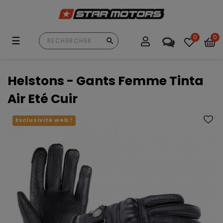
0
0
Basculer
☰
la
navigation
Helstons - Gants Femme Tinta
Air Eté Cuir
Exclusivité web !