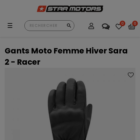
0
0
Basculer
☰
la
navigation
Gants Moto Femme Hiver Sara
2 - Racer