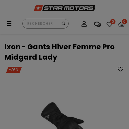
0
0
Basculer
☰
la
navigation
Ixon - Gants Hiver Femme Pro
Midgard Lady
-10%