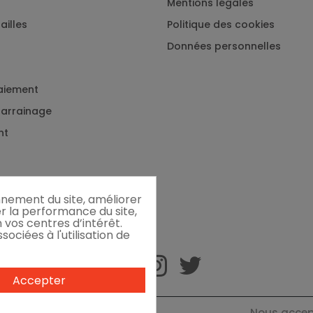
Mentions légales
ailles
Politique des cookies
Données personnelles
aiement
 parrainage
nt
onnement du site, améliorer
er la performance du site,
 vos centres d’intérêt.
ociées à l'utilisation de
Accepter
Nous acce