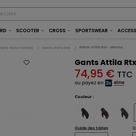
ARD
SCOOTER
CROSS
SPORTSWEAR
ACCESS
Gants Attila Rtx - Macna
ants moto homme
Gants moto été
Gants Attila Rt
74,95 €
TTC
ou payez en
Couleur :
Guide des tailles
Q