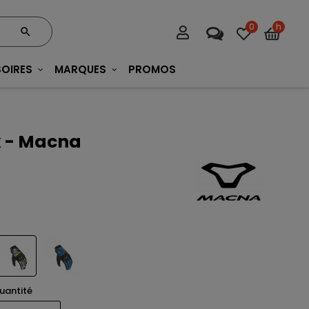
0
h
OIRES
MARQUES
PROMOS
x - Macna
uantité