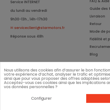
FAQ & Aide
Service INTERNET
Guide des t
du lundi au vendredi
Livraison
9h30-13h , 14h-17h30
Retour
✉
serviceclient@starmotors.fr
Mode de p
Réponse sous 48h
Fidélité et
Recruteme
Blog
Nous utilisons des cookies afin d’assurer le bon foncti
votre expérience d’achat, analyser le trafic et optimis
ainsi que pour vous proposer des offres adaptées selon
Acceptez-vous ces cookies ainsi que les implications ass
vos données personnelles ?
Configurer
Copyright © 2026 Star Motors. Tous droits réservés.