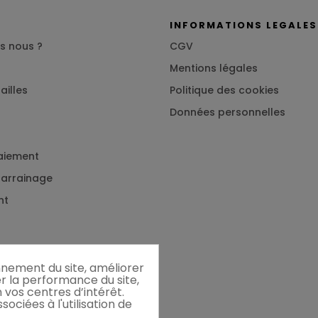
S
INFORMATIONS LEGALES
s nous ?
CGV
Mentions légales
ailles
Politique des cookies
Données personnelles
aiement
 parrainage
nt
onnement du site, améliorer
er la performance du site,
 vos centres d’intérêt.
ociées à l'utilisation de