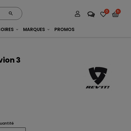
0
h
OIRES
MARQUES
PROMOS
vion 3
uantité