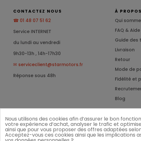
CONTACTEZ NOUS
À PROPO
☎ 01 48 07 51 62
Qui somme
FAQ & Aide
Service INTERNET
Guide des t
du lundi au vendredi
Livraison
9h30-13h , 14h-17h30
Retour
✉
serviceclient@starmotors.fr
Mode de p
Réponse sous 48h
Fidélité et
Recruteme
Blog
Nous utilisons des cookies afin d’assurer le bon foncti
votre expérience d’achat, analyser le trafic et optimis
ainsi que pour vous proposer des offres adaptées selon
Acceptez-vous ces cookies ainsi que les implications ass
vos données personnelles ?