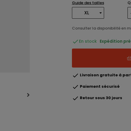
Guide des tailles
Q
Consulter la disponibilité en 

En stock
Expédition pr

Livraison gratuite à part

Paiement sécurisé

Retour sous 30 jours