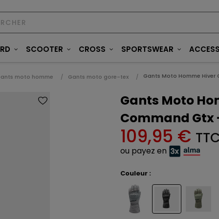
ARD
SCOOTER
CROSS
SPORTSWEAR
ACCESS
Gants Moto Homme Hiver 
ants moto homme
Gants moto gore-tex
Gants Moto Ho
Command Gtx -
109,95 €
TT
ou payez en
Couleur :