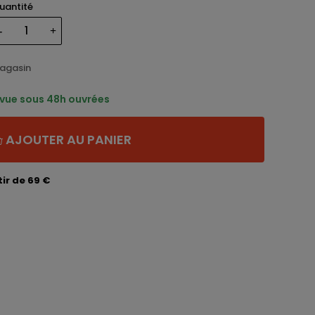
uantité
magasin
évue sous 48h ouvrées
AJOUTER AU PANIER
ir de 69 €