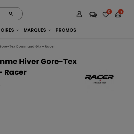
0
h
OIRES
MARQUES
PROMOS
Gore-Tex Command Gtx - Racer
mme Hiver Gore-Tex
 Racer
C