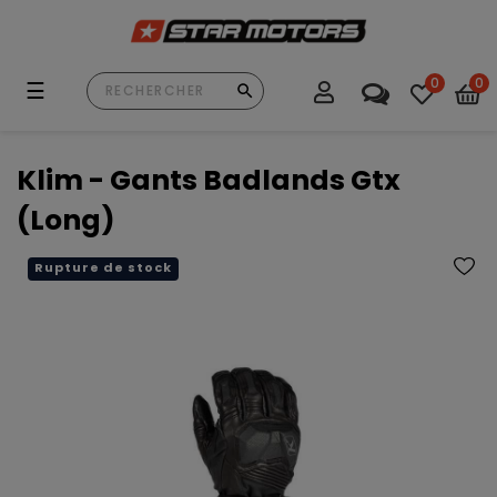
0
0
Basculer
☰
la
navigation
Klim - Gants Badlands Gtx
(Long)
Rupture de stock