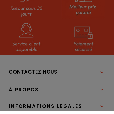
CONTACTEZ NOUS

À PROPOS

INFORMATIONS LEGALES
