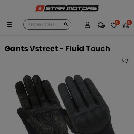
0
0
Basculer
☰
la
navigation
Gants Vstreet - Fluid Touch