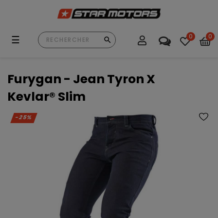
0
0
Basculer
☰
la
navigation
Furygan - Jean Tyron X
Kevlar® Slim
-25%