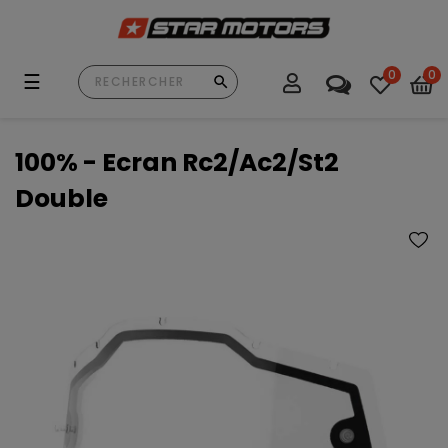
0
0
Basculer
☰
la
navigation
100% - Ecran Rc2/Ac2/St2
Double