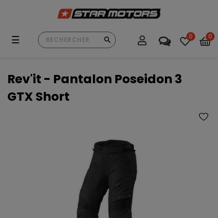
0
0
Basculer
☰
la
navigation
Rev'it - Pantalon Poseidon 3
GTX Short