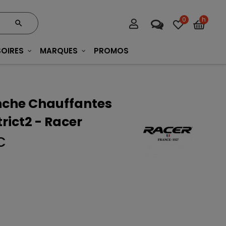
0
h
OIRES
MARQUES
PROMOS
nche Chauffantes
rict2 - Racer
C