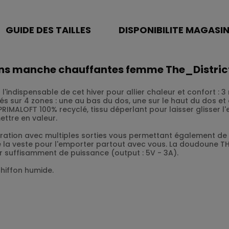
GUIDE DES TAILLES
DISPONIBILITE MAGASI
sans manche chauffantes femme The_Distric
indispensable de cet hiver pour allier chaleur et confort :
 sur 4 zones : une au bas du dos, une sur le haut du dos et 
RIMALOFT 100% recyclé, tissu déperlant pour laisser glisser l
ettre en valeur.
ération avec multiples sorties vous permettant également de 
 la veste pour l'emporter partout avec vous. La doudoune TH
r suffisamment de puissance (output : 5V - 3A).
hiffon humide.