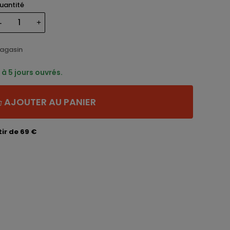
uantité
magasin
à 5 jours ouvrés.
AJOUTER AU PANIER
ir de 69 €