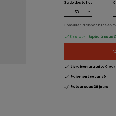
Guide des tailles
Q
Consulter la disponibilité en 

En stock
Expédié sous 3 

Livraison gratuite à part

Paiement sécurisé

Retour sous 30 jours